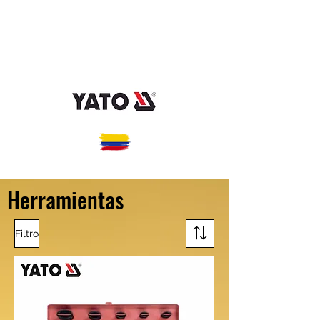
admin@importacionesbvsas.com
3183818337
-
312 7068786 - (7)
6549971
Herramientas
Filtro