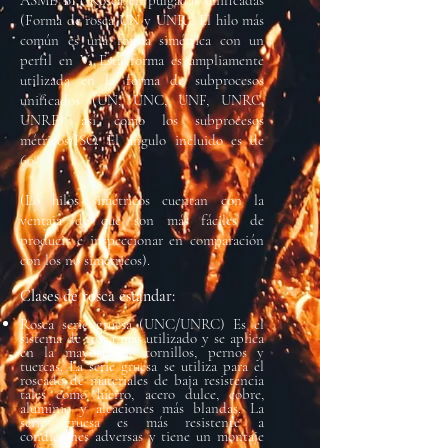
ASME B1.1 Rosca en pulgadas unificadas
(Forma de rosca UN y UNR). El hilo más
común es una forma simétrica con un
perfil en V. Esta forma es ampliamente
utilizada en la forma de subprocesos
unificados (UN, UNC, UNF, UNRC,
UNRF) así como los subprocesos
métricos/ISO. El ángulo incluido es de
60°.
(Lo hilos simétricos cuentan con la
ventaja de que son más fáciles de
producir e inspeccionar en comparación
con los no simétricos).
Clases de rosca estándar:
Rosca serie gruesa (UNC/UNRC) Es el
sistema de rosca más utilizado y se aplica
en la mayoría de tornillos, pernos y
tuercas. La serie gruesa se utiliza para el
roscado de materiales de baja resistencia
tales como hierro, acero dulce, cobre,
aluminio y aleaciones más blandas. La
serie gruesa es más resistente a
condiciones adversas y tiene un montaje