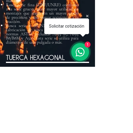
más fácil.
Rosca serie fina (UNF/UNRF) contrario
a la serie gruesa, tiene mayor utilidad en
montajes que requieren un mayor grado
de precisión y una mayor resistencia a la
tracción.
Rosca serie 8 (8UN) es el método de
Solicitar cotización
fabricación de rosca para varias de las
normas ASTM, incluidas A193 B7, A193
B8/B8M y A320. Esta serie se utiliza para
diámetros de una pulgada o más.
1
TUERCA HEXAGONAL
Las tuercas hexagonales son definidas
bajo la norma ASME B18.2.2 (Datos
dimensionales) rosca en ASME B1.1.
Según las especificaciones del cliente, las
tuercas deben estar biseladas en ambos
sitios o con una cara arandelada en un
lado.
En la industria química, petroquímica
y
sanitaria, entre otras... Los pernos
prisioneros (espárragos en acero) y