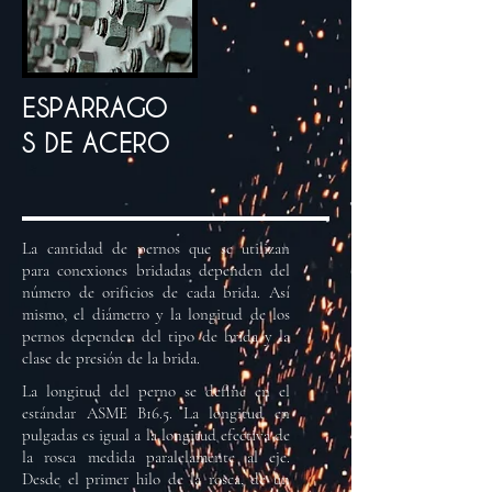
ESPARRAGO
S DE ACERO
La cantidad de pernos que se utilizan
para conexiones bridadas dependen del
número de orificios de cada brida. Así
mismo, el diámetro y la longitud de los
pernos dependen del tipo de brida y la
clase de presión de la brida.
La longitud del perno se define en el
estándar ASME B16.5. La longitud en
pulgadas es igual a la longitud efectiva de
la rosca medida paralelamente al eje.
Desde el primer hilo de la rosca, de un