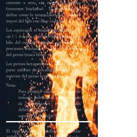
extremo a otro, sin contar los bordes
(extremos biselados). El primer hilo se
define como la intersección del diámetro
mayor del hilo con base en la punta.
Los espárragos se miden paralelamente al
eje (
L
) desde el primer hilo hasta ultimo
hilo del extremo opuesto, sin contar las
porciones biseladas.
S
= 1/3 del diámetro
del perno (rosca libre).
Los pernos hexagonales se miden desde la
parte inferior de la cabeza hasta la parte
superior del perno (extremo roscado).
Nota:
Para permitir el uso de equipos de
tensado hidráulico, los espárragos
de dimensiones más grandes
deberán tener un diámetro
superior al estándar.
El tipo de rosca se define en estándar