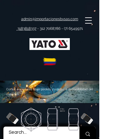
admin@importacionesbvsas.com
3183818337
-
312 7068786 - (7)
6549971
Cortes especiales (Bajo pedido y sujetos a disponibilidad del
material)