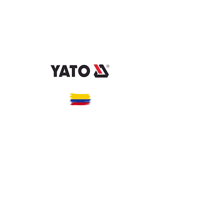
admin@importacionesbvsas.com
3183818337
-
312 7068786 - (7)
6549971