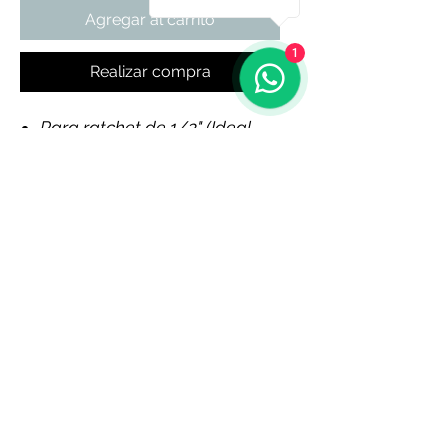
Agregar al carrito
1
Realizar compra
Para ratchet de 1/2" (Ideal
YT-03315)
Cr-V
Productos relacionados