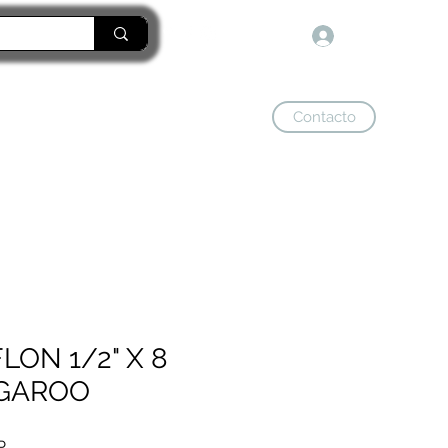
Iniciar sesión
Contacto
tienda
LON 1/2" X 8
GAROO
Precio
P