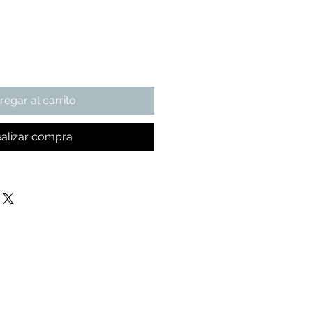
de
oferta
regar al carrito
alizar compra