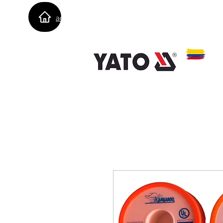
admin@importacionesbvsas.co
3183818337
- 312 
m