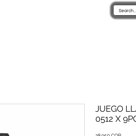
7068786 - (7) 6549971
Inicio
Productos
Quiénes somos
Contáctenos
Políticas de la 
JUEGO LL
0512 X 9P
Precio
28.950 COP