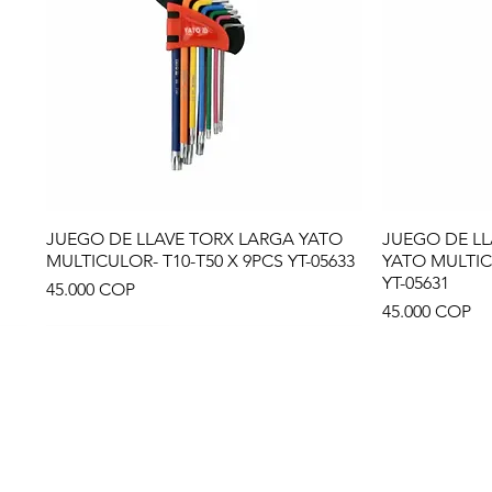
JUEGO DE LLAVE TORX LARGA YATO
JUEGO DE L
Vista rápida
MULTICULOR- T10-T50 X 9PCS YT-05633
YATO MULTIC
YT-05631
Precio
45.000 COP
Precio
45.000 COP