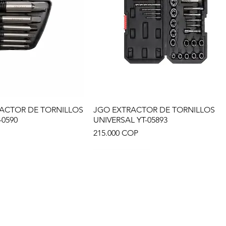
ACTOR DE TORNILLOS
JGO EXTRACTOR DE TORNILLOS
sta rápida
Vista rápida
-0590
UNIVERSAL YT-05893
Precio
215.000 COP
312 7068786 - 316 5723772 - (7) 6549971