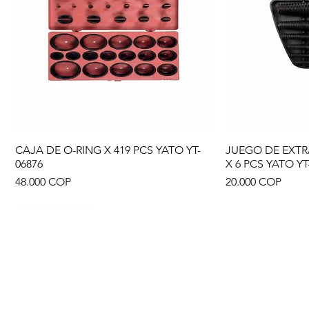
CAJA DE O-RING X 419 PCS YATO YT-
JUEGO DE EXTR
Vista rápida
Vi
06876
X 6 PCS YATO YT
Precio
Precio
48.000 COP
20.000 COP