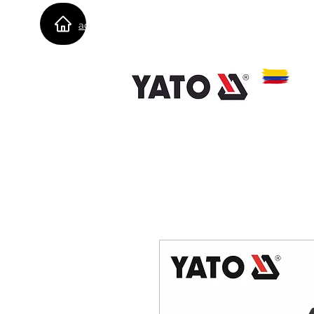
admin@importacionesbvsas.co
3183818337
- 312 
m